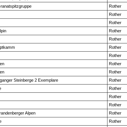
ranatspitzgruppe
Rother
Rother
Rother
lpin
Rother
Rother
uptkamm
Rother
Rother
ten
Rother
ten
Rother
oganger Steinberge 2 Exemplare
Rother
e
Rother
Rother
Rother
randenberger Alpen
Rother
e
Rother