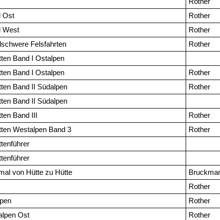
Rother
 Ost
Rother
d West
Rother
lschwere Felsfahrten
Rother
tten Band I Ostalpen
tten Band I Ostalpen
Rother
ten Band II Südalpen
Rother
ten Band II Südalpen
ten Band III
Rother
tten Westalpen Band 3
Rother
tenführer
tenführer
mal von Hütte zu Hütte
Bruckma
Rother
pen
Rother
alpen Ost
Rother