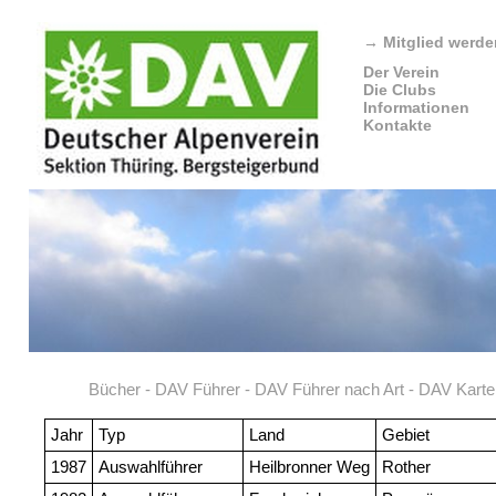
→
Mitglied werde
Der Verein
Die Clubs
Informationen
Kontakte
Bücher
-
DAV Führer
-
DAV Führer nach Art
-
DAV Karte
Jahr
Typ
Land
Gebiet
1987
Auswahlführer
Heilbronner Weg
Rother