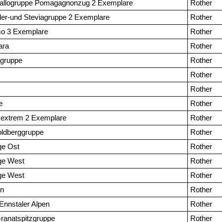
tallogruppe Pomagagnonzug 2 Exemplare
Rother
ler-und Steviagruppe 2 Exemplare
Rother
mo 3 Exemplare
Rother
ara
Rother
agruppe
Rother
Rother
Rother
e
Rother
l extrem 2 Exemplare
Rother
ldberggruppe
Rother
ge Ost
Rother
ge West
Rother
ge West
Rother
en
Rother
nnstaler Alpen
Rother
ranatspitzgruppe
Rother