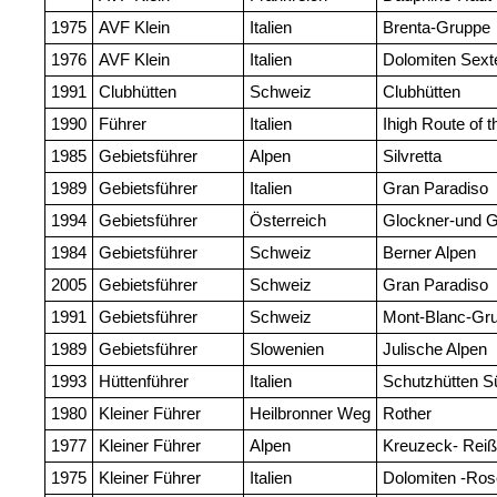
1975
AVF Klein
Italien
Brenta-Gruppe
1976
AVF Klein
Italien
Dolomiten Sext
1991
Clubhütten
Schweiz
Clubhütten
1990
Führer
Italien
Ihigh Route of t
1985
Gebietsführer
Alpen
Silvretta
1989
Gebietsführer
Italien
Gran Paradiso
1994
Gebietsführer
Österreich
Glockner-und G
1984
Gebietsführer
Schweiz
Berner Alpen
2005
Gebietsführer
Schweiz
Gran Paradiso
1991
Gebietsführer
Schweiz
Mont-Blanc-Gr
1989
Gebietsführer
Slowenien
Julische Alpen
1993
Hüttenführer
Italien
Schutzhütten Sü
1980
Kleiner Führer
Heilbronner Weg
Rother
1977
Kleiner Führer
Alpen
Kreuzeck- Reiß
1975
Kleiner Führer
Italien
Dolomiten -Ros