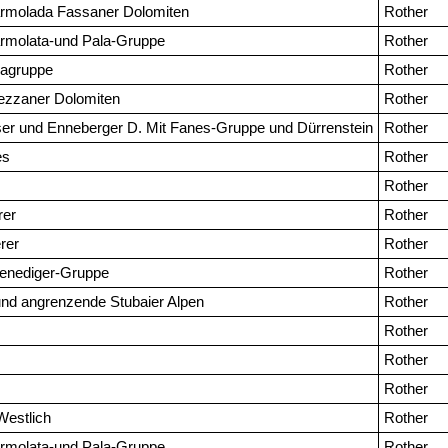
rmolada Fassaner Dolomiten
Rother
rmolata-und Pala-Gruppe
Rother
lagruppe
Rother
ezzaner Dolomiten
Rother
er und Enneberger D. Mit Fanes-Gruppe und Dürrenstein
Rother
es
Rother
Rother
rer
Rother
rer
Rother
enediger-Gruppe
Rother
und angrenzende Stubaier Alpen
Rother
Rother
Rother
Rother
Westlich
Rother
rmolata-und Pala-Gruppe
Rother