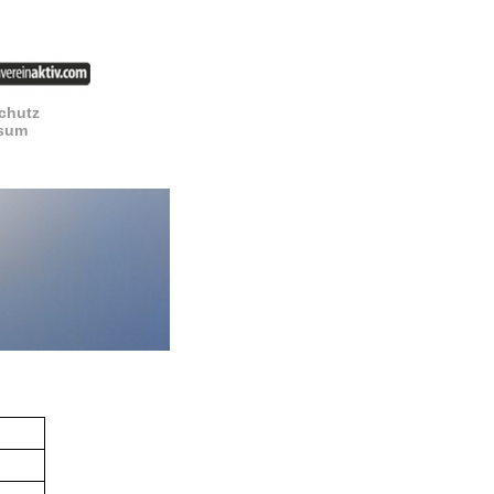
chutz
sum