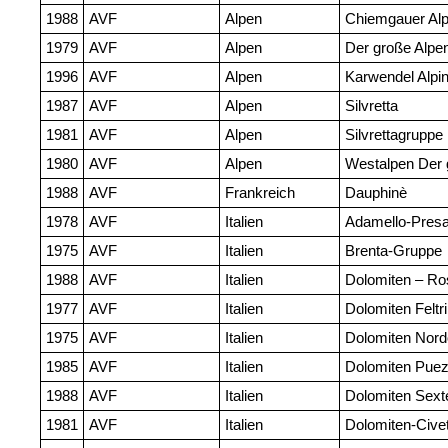
1988
AVF
Alpen
Chiemgauer Al
1979
AVF
Alpen
Der große Alpen
1996
AVF
Alpen
Karwendel Alpi
1987
AVF
Alpen
Silvretta
1981
AVF
Alpen
Silvrettagruppe
1980
AVF
Alpen
Westalpen Der g
1988
AVF
Frankreich
Dauphinè
1978
AVF
Italien
Adamello-Presa
1975
AVF
Italien
Brenta-Gruppe
1988
AVF
Italien
Dolomiten – Ro
1977
AVF
Italien
Dolomiten Feltr
1975
AVF
Italien
Dolomiten Nord
1985
AVF
Italien
Dolomiten Puez/
1988
AVF
Italien
Dolomiten Sext
1981
AVF
Italien
Dolomiten-Cive