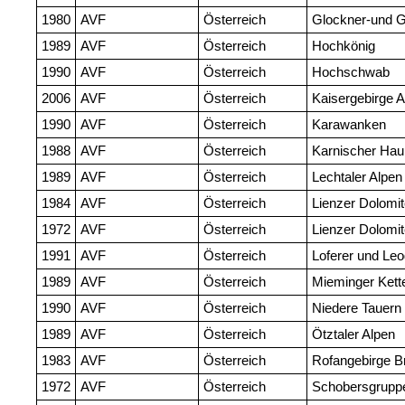
1980
AVF
Österreich
Glockner-und G
1989
AVF
Österreich
Hochkönig
1990
AVF
Österreich
Hochschwab
2006
AVF
Österreich
Kaisergebirge A
1990
AVF
Österreich
Karawanken
1988
AVF
Österreich
Karnischer Ha
1989
AVF
Österreich
Lechtaler Alpen
1984
AVF
Österreich
Lienzer Dolomi
1972
AVF
Österreich
Lienzer Dolomi
1991
AVF
Österreich
Loferer und Le
1989
AVF
Österreich
Mieminger Kett
1990
AVF
Österreich
Niedere Tauern
1989
AVF
Österreich
Ötztaler Alpen
1983
AVF
Österreich
Rofangebirge B
1972
AVF
Österreich
Schobersgrupp