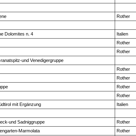
ene
Rother
he Dolomites n. 4
Italien
Rother
Rother
ranatspitz-und Venedigergruppe
Rother
Rother
uppe
Rother
Rother
dtirol mit Ergänzung
Italien
eck-und Sadniggruppe
Rother
engarten-Marmolata
Rother