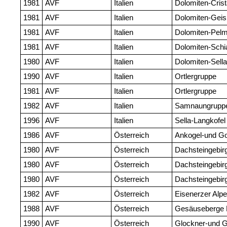
1981
AVF
Italien
Dolomiten-Cris
1981
AVF
Italien
Dolomiten-Geis
1981
AVF
Italien
Dolomiten-Pel
1981
AVF
Italien
Dolomiten-Schi
1980
AVF
Italien
Dolomiten-Sell
1990
AVF
Italien
Ortlergruppe
1981
AVF
Italien
Ortlergruppe
1982
AVF
Italien
Samnaungrupp
1996
AVF
Italien
Sella-Langkofe
1986
AVF
Österreich
Ankogel-und Go
1980
AVF
Österreich
Dachsteingebir
1980
AVF
Österreich
Dachsteingebir
1980
AVF
Österreich
Dachsteingebir
1982
AVF
Österreich
Eisenerzer Alp
1988
AVF
Österreich
Gesäuseberge E
1990
AVF
Österreich
Glockner-und G