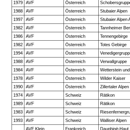
1979
AVF
Österreich
Schobersgrupp
1988
AVF
Österreich
Stubaier Alpen
1997
AVF
Österreich
Stubaier Alpen 
1982
AVF
Österreich
Tannheimer Be
1986
AVF
Österreich
Tennengebirge
1982
AVF
Österreich
Totes Gebirge
1994
AVF
Österreich
Venedigergrupp
1988
AVF
Österreich
Verwallgruppe
1984
AVF
Österreich
Wetterstein und
1978
AVF
Österreich
Wilder Kaiser
1990
AVF
Österreich
Zillertaler Alpen
1974
AVF
Schweiz
Rätikon
1989
AVF
Schweiz
Rätikon
1983
AVF
Schweiz
Riesenfernergr
1993
AVF
Schweiz
Walliser Alpen
AVF Klein
Frankreich
Dauphinè-Haut