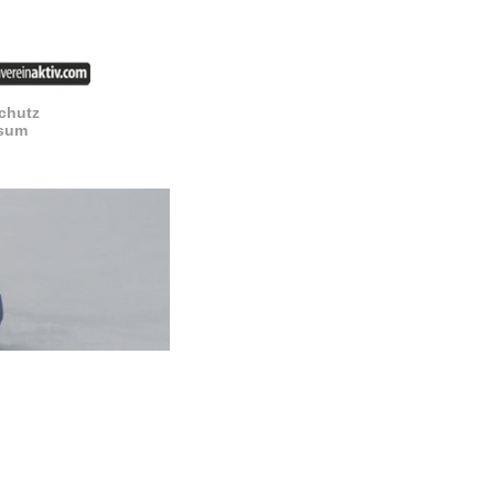
chutz
sum