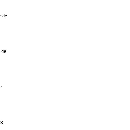
b.de
b.de
e
de