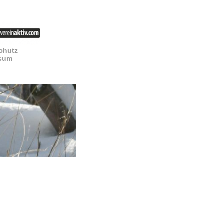
chutz
sum